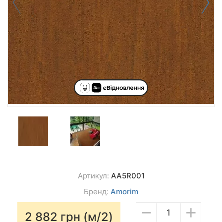
Артикул:
AA5R001
Бренд:
Amorim
−
+
2 882
грн (м/2)