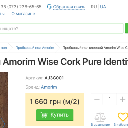
+38 (073) 238-65-65
Обратная связь
RU
UA
ты
О магазине
 пол
Пробковый пол Amorim
Пробковый пол клеевой Amorim Wise Cor
Amorim Wise Cork Pure Identi
Артикул:
AJ3G001
Бренд:
Amorim
−
+
1 660
грн (м/2)
Купить