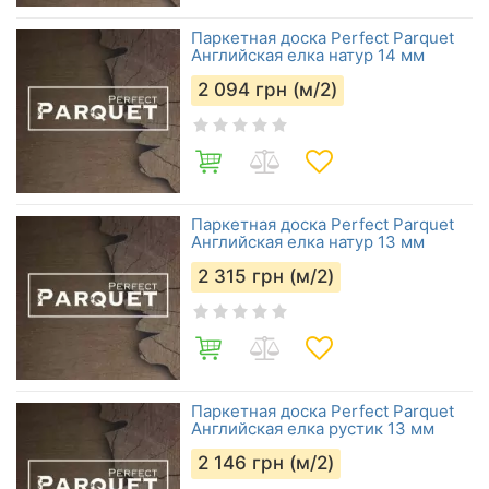
Паркетная доска Perfect Parquet
Английская елка натур 14 мм
2 094
грн (м/2)
Паркетная доска Perfect Parquet
Английская елка натур 13 мм
2 315
грн (м/2)
Паркетная доска Perfect Parquet
Английская елка рустик 13 мм
2 146
грн (м/2)