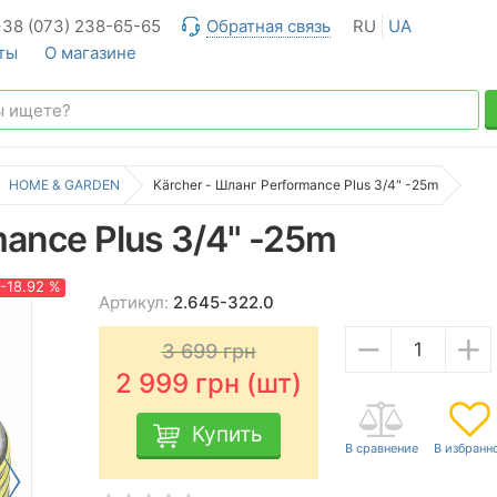
+38 (073) 238-65-65
Обратная связь
RU
UA
ты
О магазине
HOME & GARDEN
Kärcher - Шланг Performance Plus 3/4" -25m
mance Plus 3/4" -25m
-18.92 %
Артикул:
2.645-322.0
−
+
3 699
грн
2 999
грн (шт)
Купить