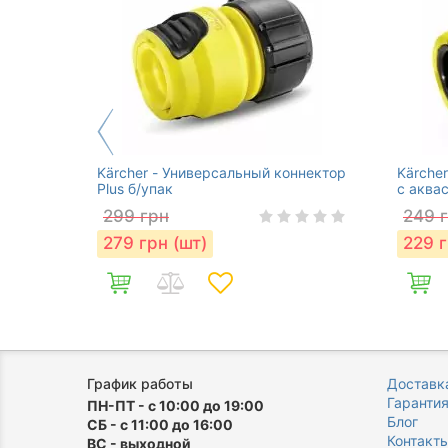
Kärcher - Универсальный коннектор
Kärche
Plus б/упак
с аква
299
грн
249
279
грн (шт)
229
г
График работы
Доставка
Гаранти
ПН-ПТ - с 10:00 до 19:00
Блог
СБ - с 11:00 до 16:00
Контакт
ВС - выходной