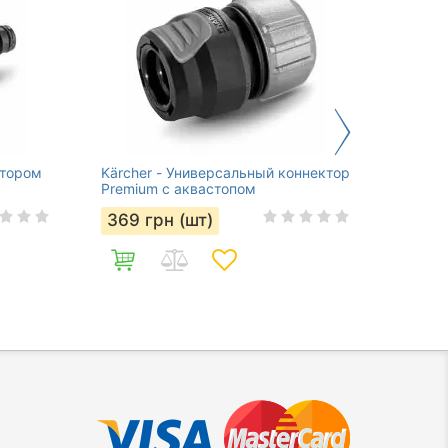
ятором
Kärcher - Универсальный коннектор
Kärche
Premium с аквастопом
для шл
369
грн (шт)
0
гр