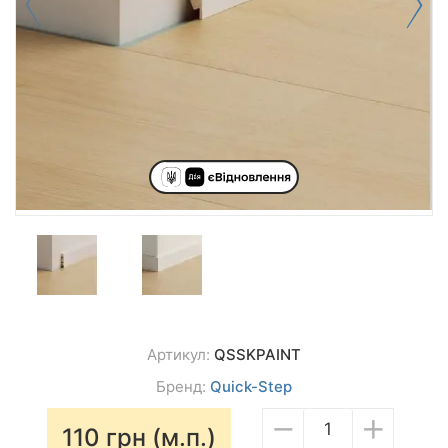
Артикул:
QSSKPAINT
Бренд:
Quick-Step
−
+
110
грн (м.п.)