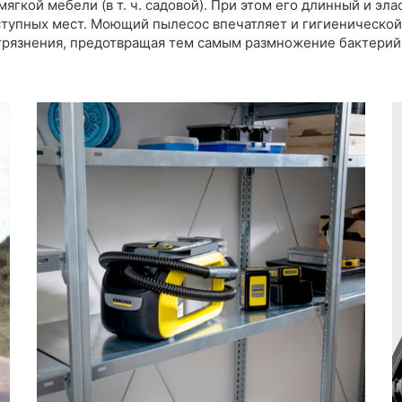
мягкой мебели (в т. ч. садовой). При этом его длинный и э
ступных мест. Моющий пылесос впечатляет и гигиеническо
агрязнения, предотвращая тем самым размножение бактерий 