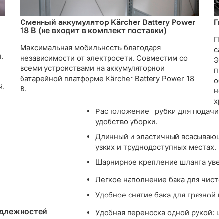
Сменный аккумулятор Kärcher Battery Power
Г
18 В (не входит в комплект поставки)
П
Максимальная мобильность благодаря
с
.
независимости от электросети. Совместим со
Э
всеми устройствами на аккумуляторной
п
батарейной платформе Kärcher Battery Power 18
о
й.
В.
н
х
Расположение трубки для подачи
удобство уборки.
Длинный и эластичный всасывающ
узких и труднодоступных местах.
Шарнирное крепление шланга уве
Легкое наполнение бака для чист
Удобное снятие бака для грязной 
адлежностей
Удобная переноска одной рукой: 