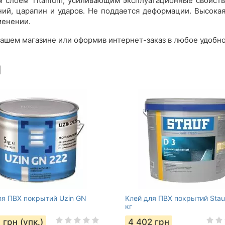
слоем Titanium, усиливающим эксплуатационные свойств
ний, царапин и ударов. Не поддается деформации. Высокая
менении.
ашем магазине или оформив интернет-заказ в любое удобно
ы
ля ПВХ покрытий Uzin GN
Клей для ПВХ покрытий Stau
кг
5
грн (упк.)
4 402
грн