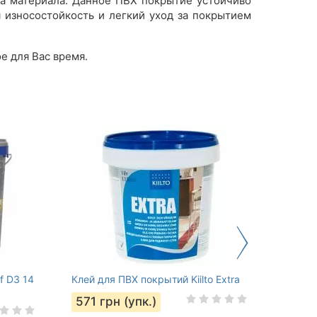
а материала. Данное ПВХ покрытие устойчиво
 износостойкость и легкий уход за покрытием
е для Вас время.
f D3 14
Клей для ПВХ покрытий Kiilto Extra
Галтел
25/25
571
грн (упк.)
1 98