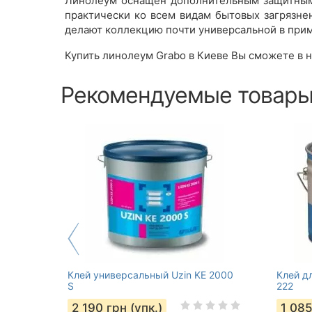
Линолеум оснащен дополнительным защитным 
практически ко всем видам бытовых загрязне
делают коллекцию почти универсальной в при
Купить линолеум Grabo в Киеве Вы сможете в н
Рекомендуемые товар
Клей универсальный Uzin KE 2000
Клей д
S
222
2 190
грн (упк.)
1 08