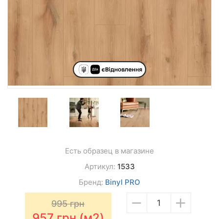
Есть образец в магазине
Артикул:
1533
Бренд:
Binyl PRO
−
+
995
грн
957
грн (м2)