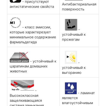
- присутствуют
Антибактериальная
антистатические свойста
поверхность
- класс эмиссии,
-
которые характерезует
устойчивый к
минимальное содержание
прожегам
фармальдегида
- устойчивый к
-
царапинам домашних
устойчивый к
животных
выгоранию
-
- ламинат
Высококлассная
является
защелкивающаяся
влагоустойчивым
система замыкания