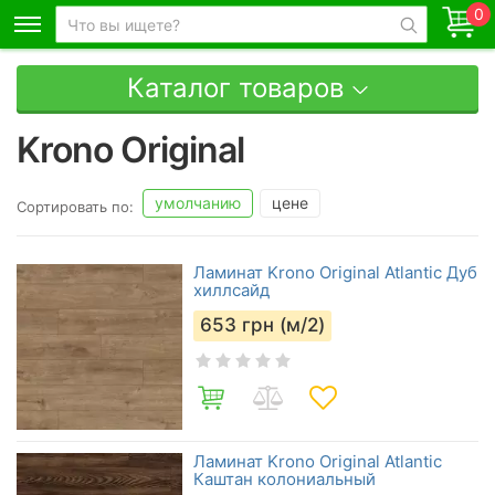
0
Каталог товаров
Krono Original
умолчанию
цене
Сортировать по:
Ламинат Krono Original Atlantic Дуб
хиллсайд
653
грн (м/2)
Ламинат Krono Original Atlantic
Каштан колониальный