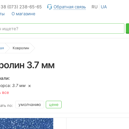
+38 (073) 238-65-65
Обратная связь
RU
UA
ты
О магазине
ая
Ковролин
ролин 3.7 мм
али:
ворса:
3.7 мм
ь все
умолчанию
цене
ать по: