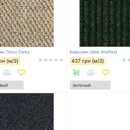
ин Timzo Derby
Ковролин Vebe Sheffield
рн (м/2)
437
грн (м/2)