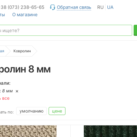
+38 (073) 238-65-65
Обратная связь
RU
UA
ты
О магазине
ая
Ковролин
ролин 8 мм
али:
:
8 мм
ь все
умолчанию
цене
ать по: