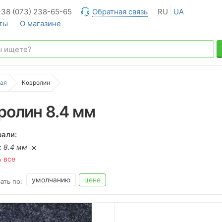
+38 (073) 238-65-65
Обратная связь
RU
UA
ты
О магазине
ая
Ковролин
ролин 8.4 мм
али:
:
8.4 мм
ь все
умолчанию
цене
ать по: