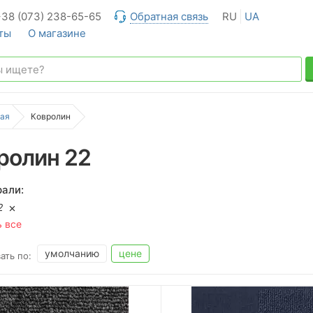
+38 (073) 238-65-65
Обратная связь
RU
UA
ты
О магазине
ая
Ковролин
ролин 22
али:
2
ь все
умолчанию
цене
ать по: