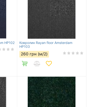
dam HP102
Ковролин Rayan floor Amsterdam
HP103
260
грн (м/2)