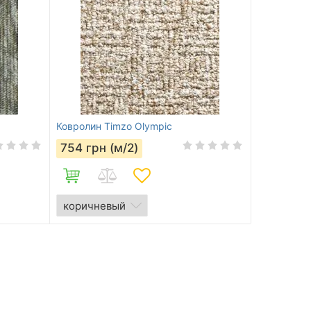
Ковролин Timzo Olympic
754
грн (м/2)