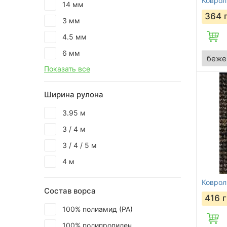
Коврол
14 мм
364
3 мм
4.5 мм
6 мм
Показать все
Ширина рулона
3.95 м
3 / 4 м
3 / 4 / 5 м
4 м
Коврол
Состав ворса
416
г
100% полиамид (РА)
100% полипропилен