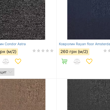
ин Condor Astra
Ковролин Rayan floor Amster
грн (м/2)
260
грн (м/2)