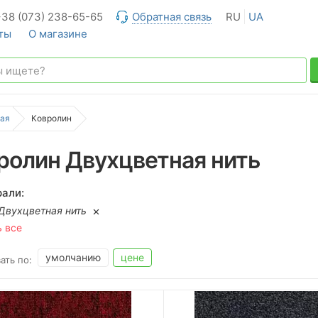
+38 (073) 238-65-65
Обратная связь
RU
UA
ты
О магазине
ая
Ковролин
ролин Двухцветная нить
али:
Двухцветная нить
ь все
умолчанию
цене
ать по: