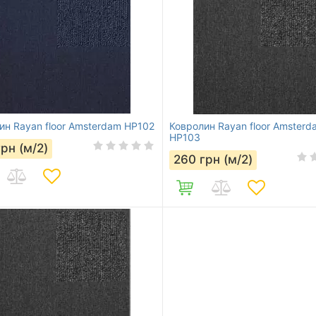
ин Rayan floor Amsterdam HP102
Ковролин Rayan floor Amsterd
HP103
грн (м/2)
260
грн (м/2)