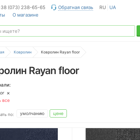
+38 (073) 238-65-65
Обратная связь
RU
UA
ты
О магазине
ая
Ковролин
Ковролин Rayan floor
ролин Rayan floor
али:
or
ь все
умолчанию
цене
ать по: