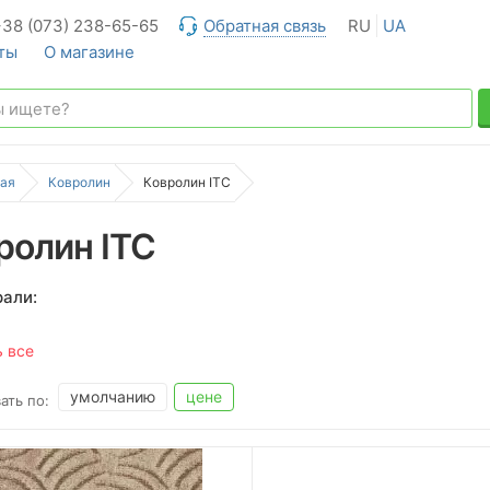
+38 (073) 238-65-65
Обратная связь
RU
UA
ты
О магазине
ая
Ковролин
Ковролин ITC
ролин ITC
али:
ь все
умолчанию
цене
ать по: