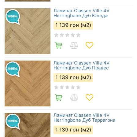
Ламинат Classen Ville 4V
Herringbone Дуб Юнеда
1 139
грн (м2)
Ламинат Classen Ville 4V
Herringbone Дуб Прадес
1 139
грн (м2)
Ламинат Classen Ville 4V
Herringbone Дуб Таррагона
1 139
грн (м2)