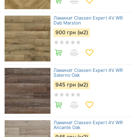
Ламинат Classen Expert 4V WR
Dab Marston
900
грн (м2)
Ламинат Classen Expert 4V WR
Salerno Oak
945
грн (м2)
Ламинат Classen Expert 4V WR
Alicante Oak