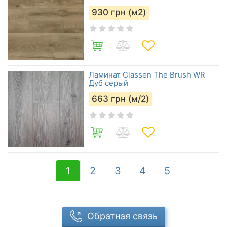
930
грн (м2)
Ламинат Classen The Brush WR
Дуб серый
663
грн (м/2)
1
2
3
4
5
Обратная связь