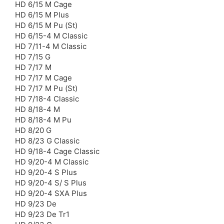
HD 6/15 M Cage
HD 6/15 M Plus
HD 6/15 M Pu (St)
HD 6/15-4 M Classic
HD 7/11-4 M Classic
HD 7/15 G
HD 7/17 M
HD 7/17 M Cage
HD 7/17 M Pu (St)
HD 7/18-4 Classic
HD 8/18-4 M
HD 8/18-4 M Pu
HD 8/20 G
HD 8/23 G Classic
HD 9/18-4 Cage Classic
HD 9/20-4 M Classic
HD 9/20-4 S Plus
HD 9/20-4 S/ S Plus
HD 9/20-4 SXA Plus
HD 9/23 De
HD 9/23 De Tr1