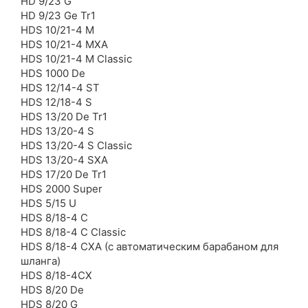
HD 9/23 G
HD 9/23 Ge Tr1
HDS 10/21-4 M
HDS 10/21-4 MXA
HDS 10/21-4 М Classic
HDS 1000 De
HDS 12/14-4 ST
HDS 12/18-4 S
HDS 13/20 De Tr1
HDS 13/20-4 S
HDS 13/20-4 S Classic
HDS 13/20-4 SXA
HDS 17/20 De Tr1
HDS 2000 Super
HDS 5/15 U
HDS 8/18-4 C
HDS 8/18-4 C Classic
HDS 8/18-4 CXA (с автоматическим барабаном для
шланга)
HDS 8/18-4CX
HDS 8/20 De
HDS 8/20 G