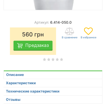
Артикул:
6.414-050.0
560
грн
Предзаказ
Описание
Характеристики
Технические характеристики
Отзывы