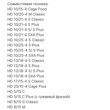
Совместимая техника:
HD 10/15-4 Cage Food
HD 10/20-4 M Classic
HD 10/21-4 S Classic
HD 10/21-4 S Plus
HD 10/21-4 S/ S Plus
HD 10/21-4 SXA Plus
HD 10/25-4 S Classic
HD 10/25-4 S Plus
HD 10/25-4 S/ S Plus
HD 10/25-4 SXA Plus
HD 13/18-4 S Classic
HD 13/18-4 S Plus
HD 13/18-4 S/ S Plus
HD 13/18-4 SXA Plus
HD 17/15-4 S Classic
HD 25/15-4 Cage Plus
HD 5/15 C
HD 5/15 C Plus (с грязевой фрезой)
HD 6/15 G Classic
HD 6/15 M