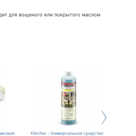
дит для вощеного или покрытого маслом
ликовая
Kärcher - Универсальное средство
Kärche