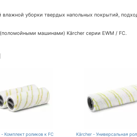
й влажной уборки твердых напольных покрытий, подхо
(поломойными машинами) Kärcher серии EWM / FC.
ы
r - Комплект роликов к FC
Kärcher - Универсальная ро