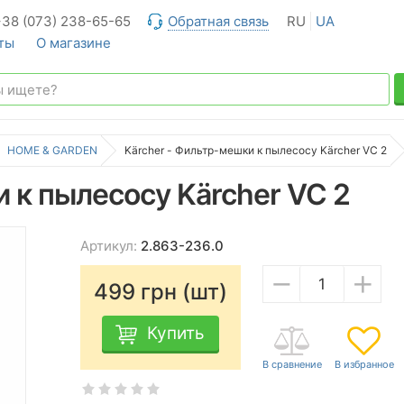
+38 (073) 238-65-65
Обратная связь
RU
UA
ты
О магазине
HOME & GARDEN
Kärcher - Фильтр-мешки к пылесосу Kärcher VC 2
 к пылесосу Kärcher VC 2
Артикул:
2.863-236.0
−
+
499
грн (шт)
Купить