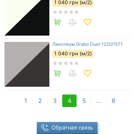
1 040
грн (м/2)
Линолеум Grabo Duet 1220/1571
1 040
грн (м/2)
1
2
3
4
5
...
8
Обратная связь